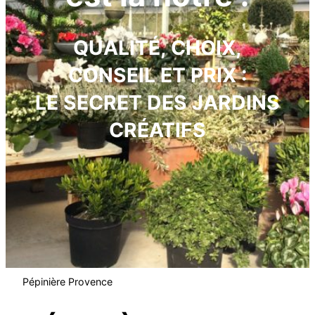
QUALITÉ, CHOIX,
CONSEIL ET PRIX :
LE SECRET DES JARDINS
CRÉATIFS
Pépinière Provence